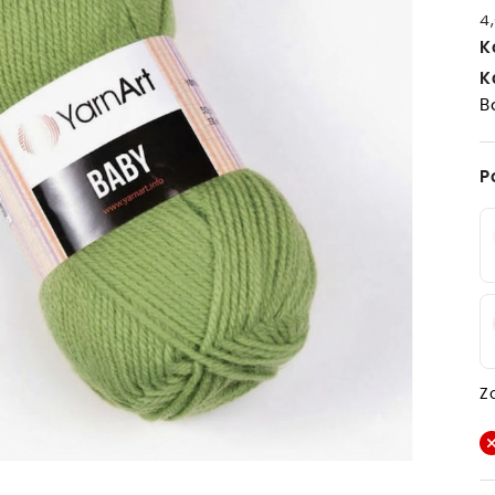
4,
K
K
B
P
Z