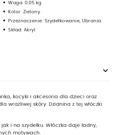
Waga:
0.05 kg
Kolor:
Zielony
Przeznaczenie:
Szydełkowanie, Ubrania
Skład:
Akryl
keyboard_arrow_down
ka, kocyki i akcesoria dla dzieci oraz
a wrażliwej skóry. Dzianina z tej włóczki
jak i na szydełku. Włóczka daje ładny,
wanych motywach.