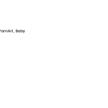
YarnArt
,
Baby