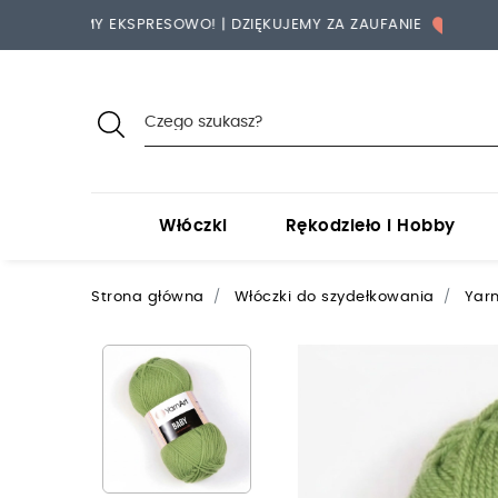
WYSYŁAMY EKSPRESOWO! | DZIĘKUJEMY ZA ZAUFANIE
PACZKI
Włóczki
Rękodzieło i Hobby
Strona główna
Włóczki do szydełkowania
Yarn