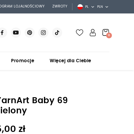
OGRAM LOJALNOŚCIOWY
ZWROTY
0
acebook
YouTube
Pinterest
Instagram
TikTok
Promocje
Więcej dla Ciebie
YarnArt Baby 69
zielony
5,00 zł