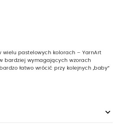
j w wielu pastelowych kolorach – YarnArt
i w bardziej wymagających wzorach
 bardzo łatwo wrócić przy kolejnych „baby”
keyboard_arrow_down