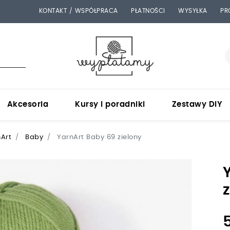
KONTAKT / WSPÓŁPRACA
PŁATNOŚCI
WYSYŁKA
PR
 WYSYŁAMY EKSPRESOWO! | DZIĘKUJEMY ZA ZAUFANIE
F
Akcesoria
Kursy i poradniki
Zestawy DIY
Art
Baby
YarnArt Baby 69 zielony