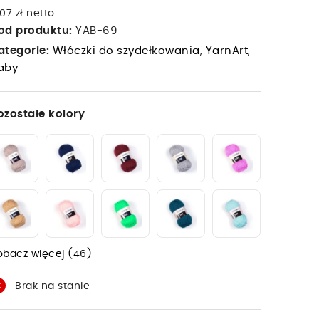
07 zł netto
od produktu:
YAB-69
ategorie:
Włóczki do szydełkowania
,
YarnArt
,
aby
ozostałe kolory
obacz więcej (46)
Brak na stanie