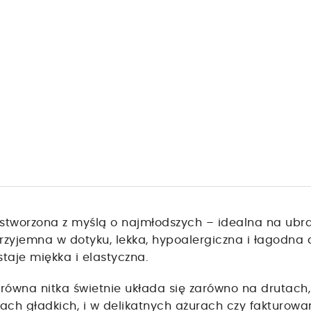
stworzona z myślą o najmłodszych – idealna na ubran
przyjemna w dotyku, lekka, hypoalergiczna i łagodna dl
staje miękka i elastyczna.
 równa nitka świetnie układa się zarówno na drutach, 
orach gładkich, i w delikatnych ażurach czy fakturo