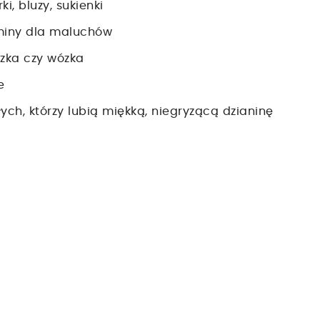
i, bluzy, sukienki
kominy dla maluchów
eczka czy wózka
e
słych, którzy lubią miękką, niegryzącą dzianinę