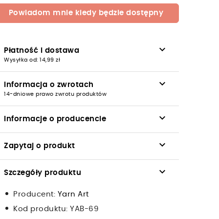
Powiadom mnie kiedy będzie dostępny
keyboard_arrow_down
Płatność i dostawa
Wysyłka od: 14,99 zł
keyboard_arrow_down
Informacja o zwrotach
14-dniowe prawo zwrotu produktów
keyboard_arrow_down
Informacje o producencie
keyboard_arrow_down
Zapytaj o produkt
keyboard_arrow_down
Szczegóły produktu
Producent:
Yarn Art
Kod produktu:
YAB-69