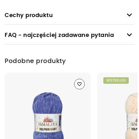
keyboard_arrow_down
Cechy produktu
keyboard_arrow_down
FAQ - najczęściej zadawane pytania
Podobne produkty
BESTSELLER
favorite_border