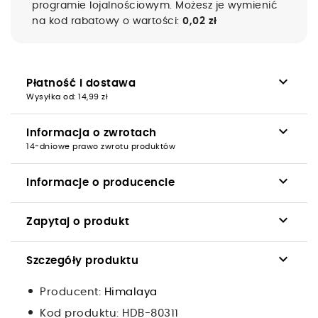
programie lojalnościowym. Możesz je wymienić
na kod rabatowy o wartości:
0,02 zł
keyboard_arrow_down
Płatność i dostawa
Wysyłka od: 14,99 zł
keyboard_arrow_down
Informacja o zwrotach
14-dniowe prawo zwrotu produktów
keyboard_arrow_down
Informacje o producencie
keyboard_arrow_down
Zapytaj o produkt
keyboard_arrow_down
Szczegóły produktu
Producent:
Himalaya
Kod produktu:
HDB-80311