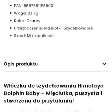
EAN:
8697681153600
Waga:
0.1 kg
Kolor:
Czarny
Przeznaczenie:
Maskotki, Szydełkowanie
Skład:
Mikropoliester
keyboard_arrow_down
Opis produktu
Włóczka do szydełkowania Himalaya
Dolphin Baby – Mięciutka, puszysta i
stworzona do przytulania!