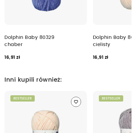
Dolphin Baby 80329
Dolphin Baby 8
chaber
cielisty
16,91 zł
16,91 zł
Inni kupili również:
BESTSELLER
BESTSELLER
favorite_border