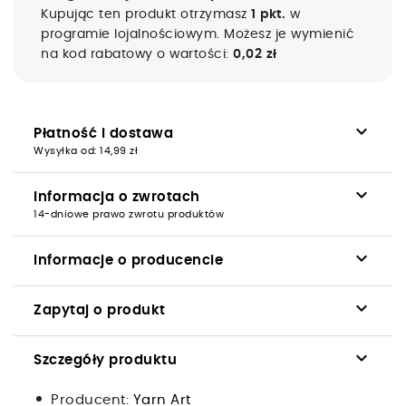
Kupując ten produkt otrzymasz
1 pkt.
w
programie lojalnościowym. Możesz je wymienić
na kod rabatowy o wartości:
0,02 zł
keyboard_arrow_down
Płatność i dostawa
Wysyłka od: 14,99 zł
keyboard_arrow_down
Informacja o zwrotach
14-dniowe prawo zwrotu produktów
keyboard_arrow_down
Informacje o producencie
keyboard_arrow_down
Zapytaj o produkt
keyboard_arrow_down
Szczegóły produktu
Producent:
Yarn Art