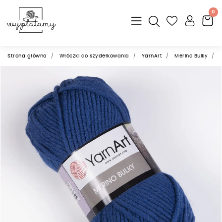
0
Strona główna
Włóczki do szydełkowania
YarnArt
Merino Bulky
Y