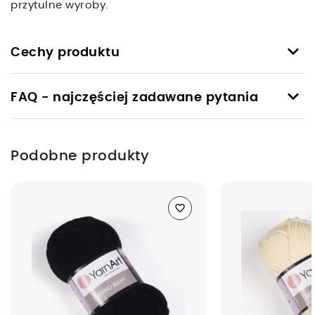
przytulne wyroby.
keyboard_arrow_down
Cechy produktu
keyboard_arrow_down
FAQ - najczęściej zadawane pytania
Podobne produkty
favorite_border