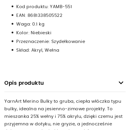
Kod produktu:
YAMB-551
EAN:
8681338505522
Waga:
0.1 kg
Kolor:
Niebieski
Przeznaczenie:
Szydełkowanie
Skład:
Akryl, Wełna
keyboard_arrow_down
Opis produktu
YarnArt Merino Bulky to gruba, ciepła włóczka typu
bulky, idealna na jesienno-zimowe projekty. To
mieszanka 25% wełny i 75% akrylu, dzięki czemu jest
przyjemna w dotyku, nie gryzie, a jednocześnie