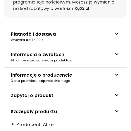
programie lojalnościowym. Możesz je wymienić
na kod rabatowy o wartości:
0,02 zł
keyboard_arrow_down
Płatność i dostawa
Wysyłka od: 14,99 zł
keyboard_arrow_down
Informacja o zwrotach
14-dniowe prawo zwrotu produktów
keyboard_arrow_down
Informacje o producencie
Dane podmiotu odpowiedzialnego
keyboard_arrow_down
Zapytaj o produkt
keyboard_arrow_down
Szczegóły produktu
Producent:
Alize