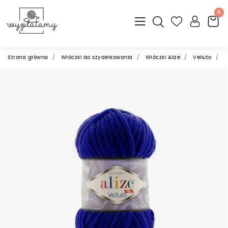
0
Strona główna
Włóczki do szydełkowania
Włóczki Alize
Velluto
A