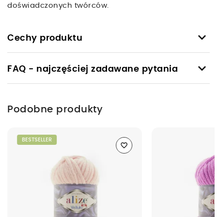
doświadczonych twórców.
keyboard_arrow_down
Cechy produktu
keyboard_arrow_down
FAQ - najczęściej zadawane pytania
Podobne produkty
BESTSELLER
favorite_border