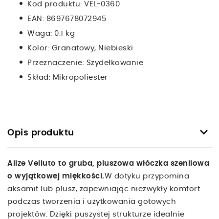
Kod produktu:
VEL-0360
EAN:
8697678072945
Waga:
0.1 kg
Kolor:
Granatowy, Niebieski
Przeznaczenie:
Szydełkowanie
Skład:
Mikropoliester
keyboard_arrow_down
Opis produktu
Alize Velluto to gruba, pluszowa włóczka szenilowa
o wyjątkowej miękkości.
W dotyku przypomina
aksamit lub plusz, zapewniając niezwykły komfort
podczas tworzenia i użytkowania gotowych
projektów. Dzięki puszystej strukturze idealnie